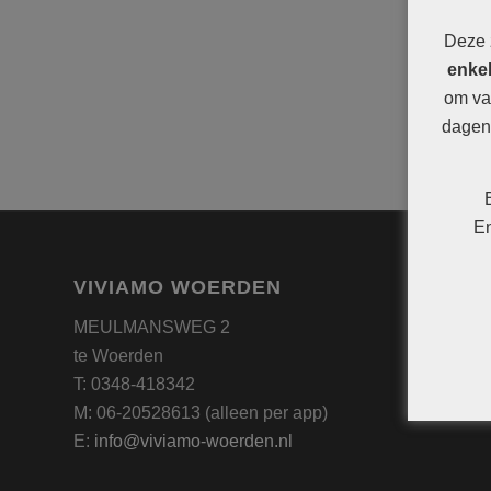
Deze 
enkel
om va
dagen 
En
VIVIAMO WOERDEN
MEULMANSWEG 2
te Woerden
T: 0348-418342
M: 06-20528613 (alleen per app)
E:
info@viviamo-woerden.nl