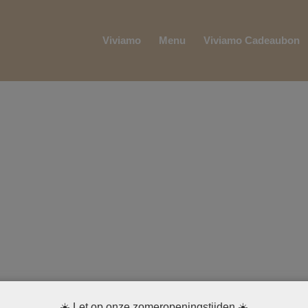
Viviamo
Menu
Viviamo Cadeaubon
☀️ Let op onze zomeropeningstijden ☀️