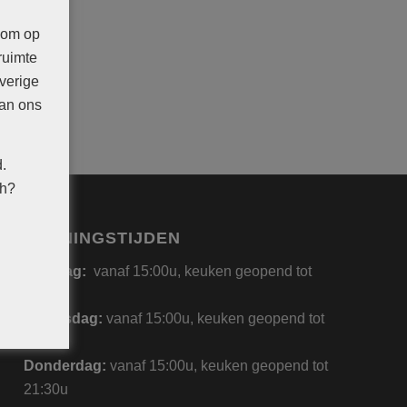
 om op
ruimte
verige
van ons
.
ch?
OPENINGSTIJDEN
Dinsdag:
vanaf 15:00u, keuken geopend tot
21:30u
Woensdag:
vanaf 15:00u, keuken geopend tot
21:30u
Donderdag:
vanaf 15:00u, keuken geopend tot
21:30u