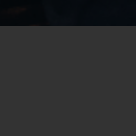
viviamowoerden
Ciao Bella! It’s your best Italian in town. Winner NK
Lekkerste Pasta ‘25 & ‘26
See you soon for fresh
pasta, chilled negroni and homemade limoncello