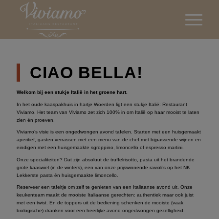
CIAO BELLA!
Welkom bij een stukje Italië in het groene hart.
In het oude kaaspakhuis in hartje Woerden ligt een stukje Italië: Restaurant
Viviamo. Het team van Viviamo zet zich 100% in om Italië op haar mooist te laten
zien èn proeven.
Viviamo’s visie is een ongedwongen avond tafelen. Starten met een huisgemaakt
aperitief, gasten verrassen met een menu van de chef met bijpassende wijnen en
eindigen met een huisgemaakte sgroppino, limoncello of espresso martini.
Onze specialiteiten? Dat zijn absoluut de truffelrisotto, pasta uit het brandende
grote kaaswiel (in de winters), een van onze prijswinnende ravioli’s op het NK
Lekkerste pasta én huisgemaakte limoncello.
Reserveer een tafeltje om zelf te genieten van een Italiaanse avond uit. Onze
keukenteam maakt de mooiste Italiaanse gerechten: authentiek maar ook juist
met een twist. En de toppers uit de bediening schenken de mooiste (vaak
biologische) dranken voor een heerlijke avond ongedwongen gezelligheid.