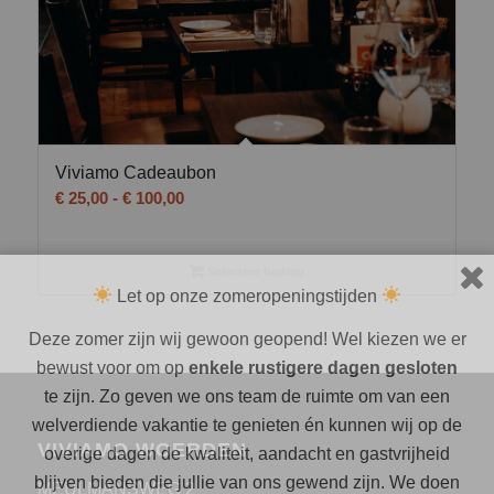
Viviamo Cadeaubon
Prijsklasse:
€
25,00
-
€
100,00
€ 25,00
tot
Selecteer bedrag
€ 100,00
Let op onze zomeropeningstijden
Deze zomer zijn wij gewoon geopend! Wel kiezen we er
bewust voor om op
enkele rustigere dagen gesloten
te zijn. Zo geven we ons team de ruimte om van een
welverdiende vakantie te genieten én kunnen wij op de
VIVIAMO WOERDEN
overige dagen de kwaliteit, aandacht en gastvrijheid
blijven bieden die jullie van ons gewend zijn. We doen
MEULMANSWEG 2