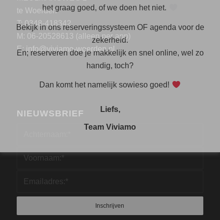
het graag goed, of we doen het niet.
te Woerden
T: 0348-418342
Bekijk in ons reserveringssysteem OF agenda voor de
M: 06-20528613 (alleen per app)
zekerheid.
E:
info@viviamo-woerden.nl
En; reserveren doe je makkelijk en snel online, wel zo
handig, toch?
Dan komt het namelijk sowieso goed!
Liefs,
NIEUWSBRIEF
Team Viviamo