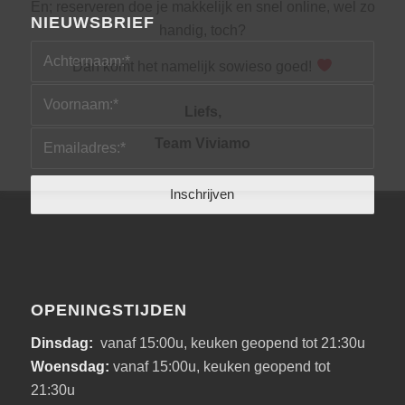
En; reserveren doe je makkelijk en snel online, wel zo
NIEUWSBRIEF
handig, toch?
Dan komt het namelijk sowieso goed!
Liefs,
Team Viviamo
OPENINGSTIJDEN
Dinsdag:
vanaf 15:00u, keuken geopend tot 21:30u
Woensdag:
vanaf 15:00u, keuken geopend tot
21:30u